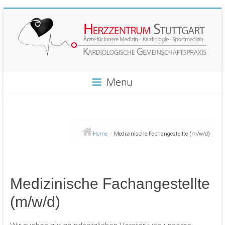
Skip
to
content
Herzzentrum
Menu
Stuttgart
Ihr
Herz
Home
/
Medizinische Fachangestellte (m/w/d)
im
Zentrum
unseres
Interesses
Medizinische Fachangestellte
(m/w/d)