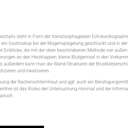
raschalls steht in Form der transösophagealen Echokardiographie
ie ein Gastroskop bei der Magenspiegelung geschluckt und in der 
bt Einblicke, die mit der oben beschriebenen Methode von außen
gerungen an den Herzklappen, kleine Blutgerinsel in den Vorkam
 außerdem kann man die Wand-Strukturen der Brustkörperschlag
izieren und lokalisieren.
ubung der Rachenschleimhaut und ggf. auch ein Beruhigungsmit
iseröhre ist das Risiko der Untersuchung minimal und der Infor
spruch.