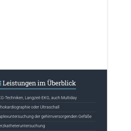
Leistungen im Überblick
G-Techniken, Langzeit-EKG, auch Multiday
hokardiographie oder Ultraschall
plexuntersuchung der gehirnversorgenden Gefäße
erzkatheteruntersuchung