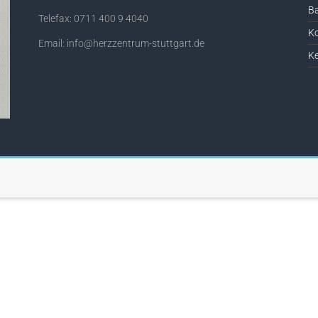
Ba
Telefax: 0711 400 9 4040
Ko
Email: info@herzzentrum-stuttgart.de
Ke