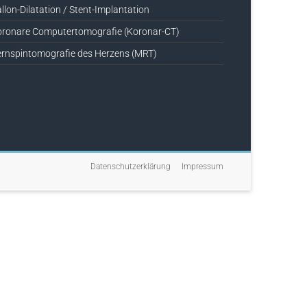
llon-Dilatation / Stent-Implantation
ronare Computertomografie (Koronar-CT)
rnspintomografie des Herzens (MRT)
Datenschutzerklärung
Impressum