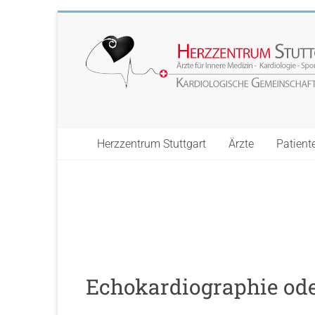
Skip
to
Herzzentrum
content
Stuttgart
Ihr
Herz
im
Herzzentrum Stuttgart
Ärzte
Patient
Zentrum
unseres
Interesses
Echokardiographie ode