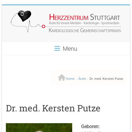
Skip
to
content
Herzzentrum
Menu
Stuttgart
Ihr
Herz
Home
/
Ärzte
/
Dr. med. Kersten Putze
im
Zentrum
unseres
Interesses
Dr. med. Kersten Putze
Geboren: