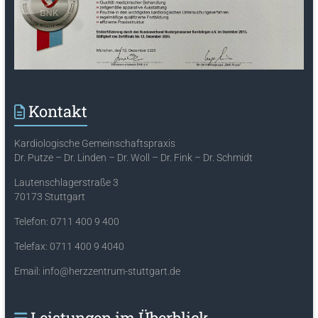
Kontakt
Kardiologische Gemeinschaftspraxis
Dr. Putze – Dr. Linden – Dr. Woll – Dr. Fink – Dr. Schmidt
Lautenschlagerstraße 3
70173 Stuttgart
Telefon: 0711 400 9 400
Telefax: 0711 400 9 4040
Email: info@herzzentrum-stuttgart.de
Leistungen im Überblick